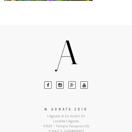
© AGNATA 2016
L’Agnata di De André Srl
Località L’Agnata
07029 – Tempio Pausania (SS)
P.IVA/C.F. 02434000903