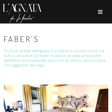
FABER'S
Tra le più ambite dell’Agnata, è la stanza in cui trascorse le sue
notti il cantautore De André. Situata al secondo primo piano
dell’antica casa padronale, porta con sé tutta la carica emotiva
e le suggestioni del luogo.