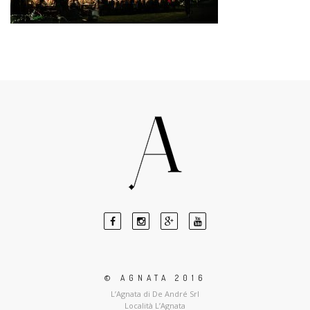
© AGNATA 2016
L’Agnata di De André Srl
Località L’Agnata