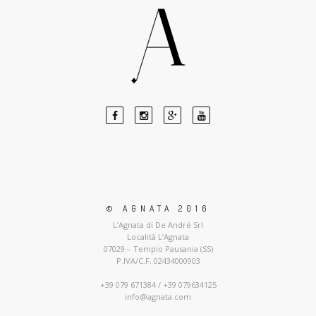
© AGNATA 2016
L’Agnata di De André Srl
Località L’Agnata
07029 – Tempio Pausania (SS)
P.IVA/C.F. 02434000903
+39 079 671384 / +39 079634125
info@agnata.com