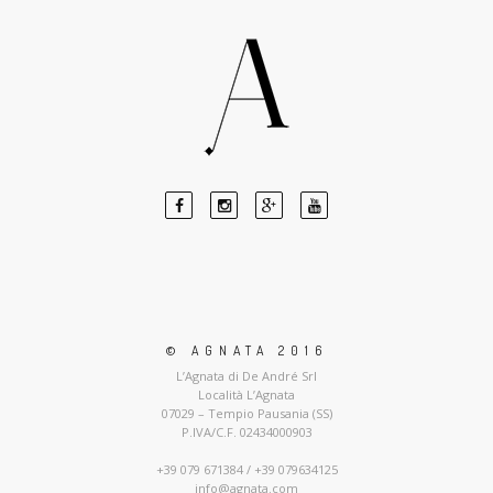
© AGNATA 2016
L’Agnata di De André Srl
Località L’Agnata
07029 – Tempio Pausania (SS)
P.IVA/C.F. 02434000903
+39 079 671384 / +39 079634125
info@agnata.com