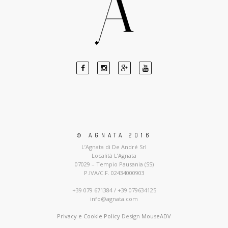
© AGNATA 2016
L’Agnata di De André Srl
Località L’Agnata
07029 – Tempio Pausania (SS)
P.IVA/C.F. 02434000903
+39 079 671384 / +39 079634125
info@agnata.com
Privacy e Cookie Policy
Design
MouseADV