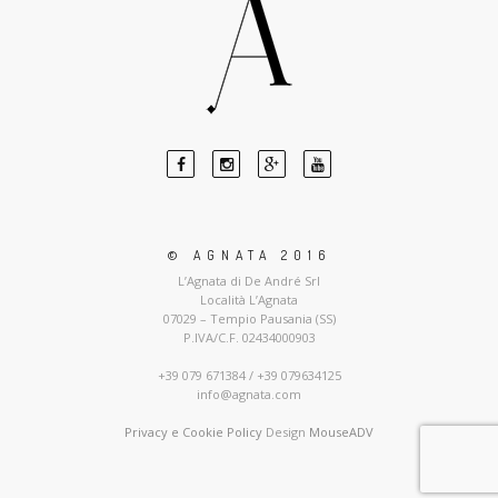
© AGNATA 2016
L’Agnata di De André Srl
Località L’Agnata
07029 – Tempio Pausania (SS)
P.IVA/C.F. 02434000903
+39 079 671384 / +39 079634125
info@agnata.com
Privacy e Cookie Policy
Design
MouseADV