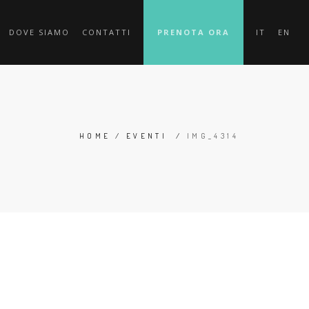
DOVE SIAMO
CONTATTI
PRENOTA ORA
IT
EN
HOME
/
EVENTI
/
IMG_4314