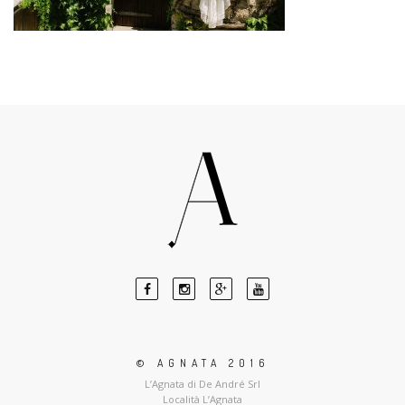
© AGNATA 2016
L’Agnata di De André Srl
Località L’Agnata