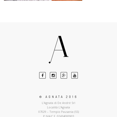
© AGNATA 2016
L’Agnata di De André Srl
Località L’Agnata
07029 – Tempio Pausania (SS)
P.IVA/C.F. 02434000903