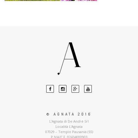
© AGNATA 2016
L’Agnata di De André Srl
Località L’Agnata
07029 – Tempio Pausania (SS)
P.IVA/C.F. 02434000903