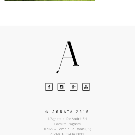
© AGNATA 2016
L’Agnata di De André Srl
Località L’Agnata
07029 – Tempio Pausania (SS)
P.IVA/C.F. 02434000903