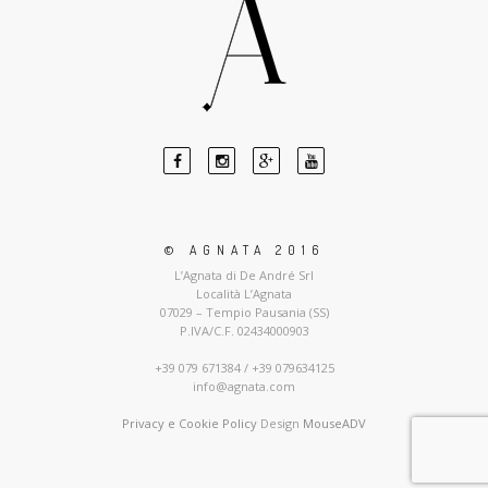
© AGNATA 2016
L’Agnata di De André Srl
Località L’Agnata
07029 – Tempio Pausania (SS)
P.IVA/C.F. 02434000903
+39 079 671384 / +39 079634125
info@agnata.com
Privacy e Cookie Policy
Design
MouseADV