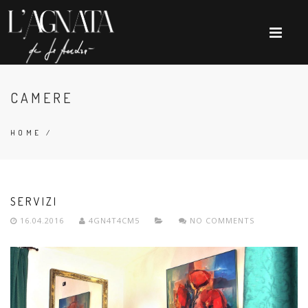
CAMERE
HOME
/
SERVIZI
16.04.2016
4GN4T4CM5
NO COMMENTS