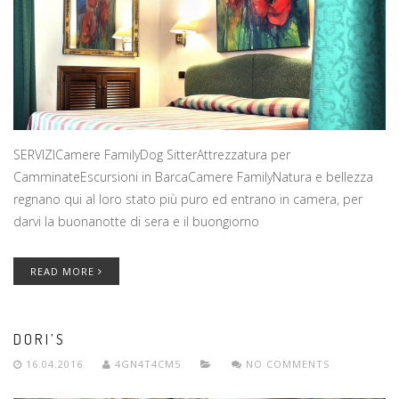
SERVIZICamere FamilyDog SitterAttrezzatura per
CamminateEscursioni in BarcaCamere FamilyNatura e bellezza
regnano qui al loro stato più puro ed entrano in camera, per
darvi la buonanotte di sera e il buongiorno
READ MORE
DORI’S
16.04.2016
4GN4T4CM5
NO COMMENTS