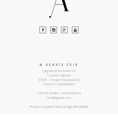
© AGNATA 2016
L’Agnata di De André Srl
Località L’Agnata
07029 – Tempio Pausania (SS)
P.IVA/C.F. 02434000903
+39 079 671384 / +39 079634125
info@agnata.com
Privacy e Cookie Policy
Design
MouseADV