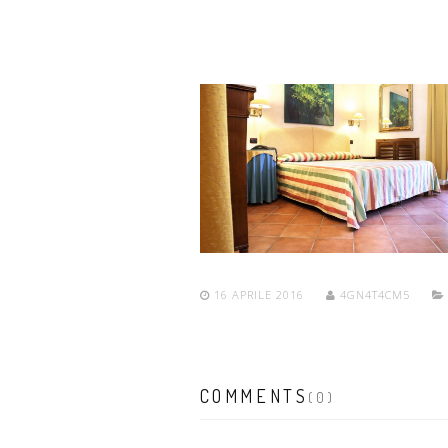
16 APRILE 2016
4GN4T4CM5
COMMENTS
(0)