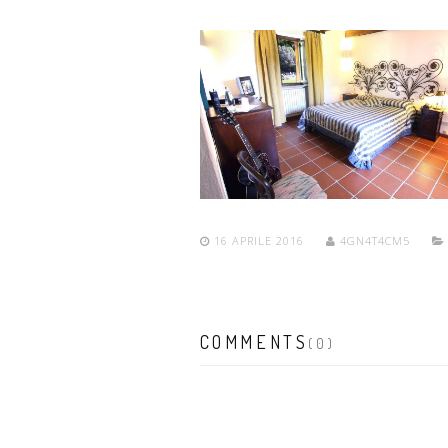
16 APRILE 2016
4GN4T4CM5
COMMENTS
(0)