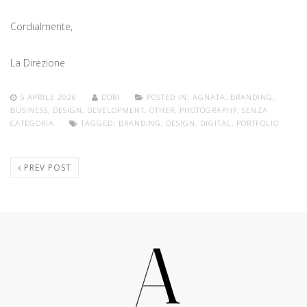
Cordialmente,
La Direzione
5 APRILE 2026
DORI
POSTED IN:
AGNATA
,
BRANDING
,
BUSINESS
,
DESIGN
,
DEVELOPMENT
,
OTHER
,
PHOTOGRAPHY
,
SENZA
CATEGORIA
TAGGED:
BRANDING
,
DESIGN
,
DIGITAL
,
PORTFOLIO
PREV POST