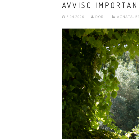
AVVISO IMPORTANT
5.04.2026
DORI
AGNATA
,
B