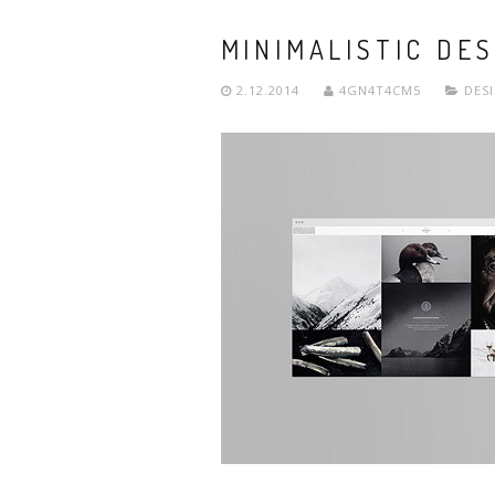
MINIMALISTIC DES
2.12.2014
4GN4T4CM5
DES