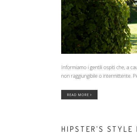
Informiamo i gentili ospiti che, a c
non raggiungibile o intermittente. P
READ MORE
HIPSTER’S STYLE