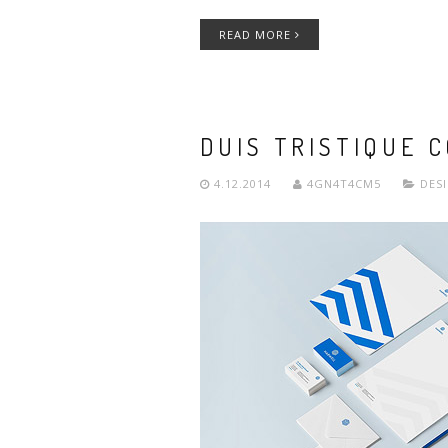
READ MORE
DUIS TRISTIQUE 
4.12.2014
4GN4T4CM5
DES