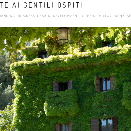
E AI GENTILI OSPITI
RANDING
,
BUSINESS
,
DESIGN
,
DEVELOPMENT
,
OTHER
,
PHOTOGRAPHY
,
S