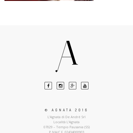
© AGNATA 2016
L’Agnata di De André Srl
Località L’Agnata
07029 – Tempio Pausania (SS)
P.IVA/C.F. 02434000903