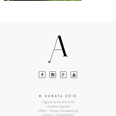
© AGNATA 2016
L’Agnata di De André Srl
Località L’Agnata
07029 – Tempio Pausania (SS)
P.IVA/C.F. 02434000903