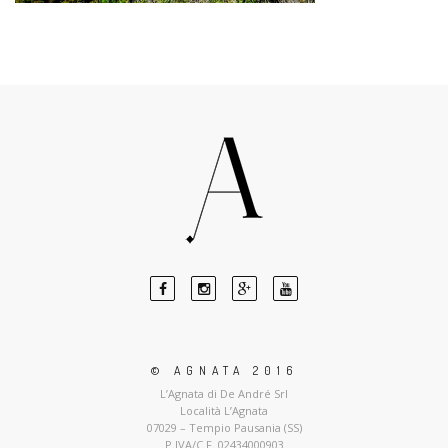
© AGNATA 2016
L’Agnata di De André Srl
Località L’Agnata
07029 – Tempio Pausania (SS)
P.IVA/C.F. 02434000903