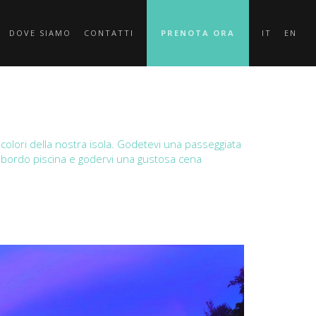
DOVE SIAMO
CONTATTI
PRENOTA ORA
IT
EN
i colori della nostra isola. Godetevi una passeggiata
vi a bordo piscina e godervi una gustosa cena