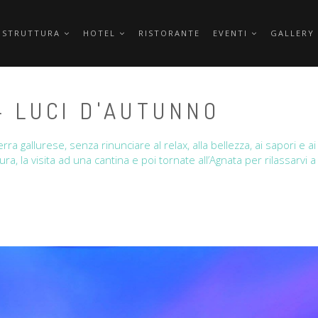
 STRUTTURA
HOTEL
RISTORANTE
EVENTI
GALLERY
- LUCI D'AUTUNNO
ra gallurese, senza rinunciare al relax, alla bellezza, ai sapori e a
allura, la visita ad una cantina e poi tornate all’Agnata per rilassar