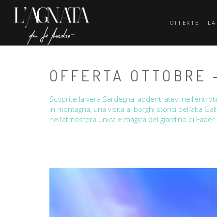
OFFERTE
LA
OFFERTA OTTOBRE 
Scoprite la vera Sardegna, addentratevi nell’entroter
in montagna, una visita ai borghi storici dell’alta G
nell’atmosfera unica e magica del giardino di Faber.