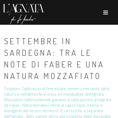
SETTEMBRE IN
SARDEGNA: TRA LE
NOTE DI FABER E UNA
NATURA MOZZAFIATO
Godetevi l’abbraccio di fine estate, immersi nel canto della
natura e nell’atmosfera unica ed impalpabile dell’Agnata.
Rilassatevi nell’incantevole giardino e nella piscina disegnata
da Faber. Abbandonatevi infine ai sapori tipici, intensi e
avvolgenti del nostro territorio. E se riuscite a separarvi
dall’Agnata… Beh, partite allora alla scoperta delle meraviglie