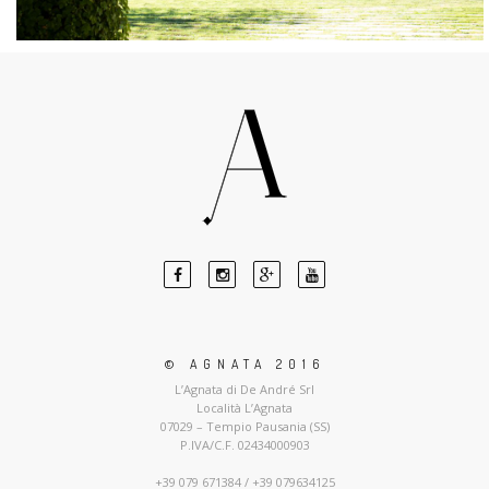
© AGNATA 2016
L’Agnata di De André Srl
Località L’Agnata
07029 – Tempio Pausania (SS)
P.IVA/C.F. 02434000903
+39 079 671384 / +39 079634125