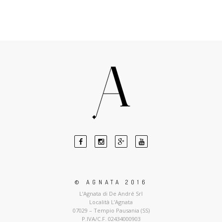
© AGNATA 2016
L’Agnata di De André Srl
Località L’Agnata
07029 – Tempio Pausania (SS)
P.IVA/C.F. 02434000903