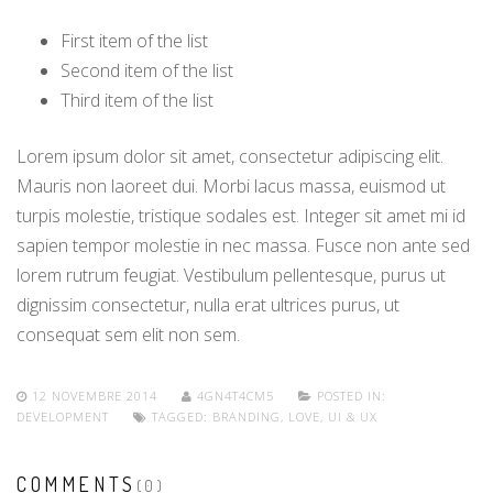
First item of the list
Second item of the list
Third item of the list
Lorem ipsum dolor sit amet, consectetur adipiscing elit.
Mauris non laoreet dui. Morbi lacus massa, euismod ut
turpis molestie, tristique sodales est. Integer sit amet mi id
sapien tempor molestie in nec massa. Fusce non ante sed
lorem rutrum feugiat. Vestibulum pellentesque, purus ut
dignissim consectetur, nulla erat ultrices purus, ut
consequat sem elit non sem.
12 NOVEMBRE 2014
4GN4T4CM5
POSTED IN:
DEVELOPMENT
TAGGED:
BRANDING
,
LOVE
,
UI & UX
COMMENTS
(0)