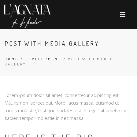
POST WITH MEDIA GALLERY
HOME
/
DEVELOPMENT
/
POST WITH MEDIA
GALLERY
Lorem ipsum dolor sit amet, consectetur adipiscing elit.
Mauris non laoreet dui. Morbi lacus massa, euismod ut
turpis molestie, tristique sodales est. Integer sit amet mi id
sapien tempor molestie in nec massa.