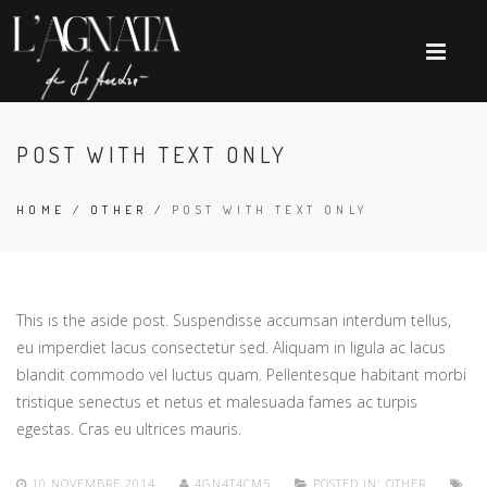
POST WITH TEXT ONLY
HOME
/
OTHER
/
POST WITH TEXT ONLY
This is the aside post. Suspendisse accumsan interdum tellus,
eu imperdiet lacus consectetur sed. Aliquam in ligula ac lacus
blandit commodo vel luctus quam. Pellentesque habitant morbi
tristique senectus et netus et malesuada fames ac turpis
egestas. Cras eu ultrices mauris.
10 NOVEMBRE 2014
4GN4T4CM5
POSTED IN:
OTHER