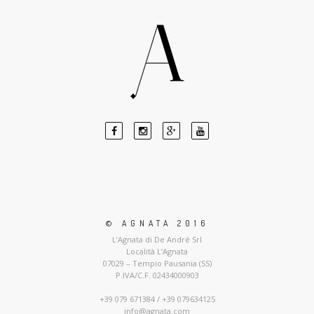
© AGNATA 2016
L’Agnata di De André Srl
Località L’Agnata
07029 – Tempio Pausania (SS)
P.IVA/C.F. 02434000903
+39 079 671384 / +39 079634125
info@agnata.com