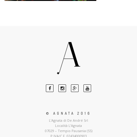
© AGNATA 2016
L’Agnata di De André Srl
Località L’Agnata
07029 – Tempio Pausania (SS)
P.IVA/C.F. 02434000903