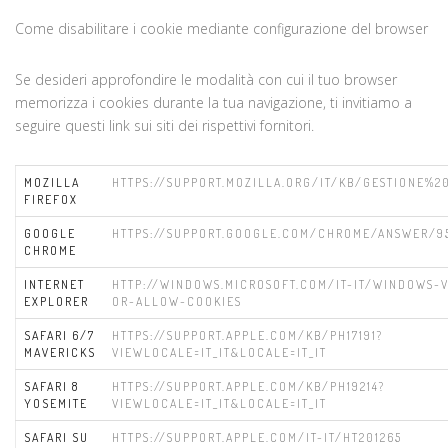
Come disabilitare i cookie mediante configurazione del browser
Se desideri approfondire le modalità con cui il tuo browser
memorizza i cookies durante la tua navigazione, ti invitiamo a
seguire questi link sui siti dei rispettivi fornitori.
MOZILLA
HTTPS://SUPPORT.MOZILLA.ORG/IT/KB/GESTIONE%2
FIREFOX
GOOGLE
HTTPS://SUPPORT.GOOGLE.COM/CHROME/ANSWER/95
CHROME
INTERNET
HTTP://WINDOWS.MICROSOFT.COM/IT-IT/WINDOWS-V
EXPLORER
OR-ALLOW-COOKIES
SAFARI 6/7
HTTPS://SUPPORT.APPLE.COM/KB/PH17191?
MAVERICKS
VIEWLOCALE=IT_IT&LOCALE=IT_IT
SAFARI 8
HTTPS://SUPPORT.APPLE.COM/KB/PH19214?
YOSEMITE
VIEWLOCALE=IT_IT&LOCALE=IT_IT
SAFARI SU
HTTPS://SUPPORT.APPLE.COM/IT-IT/HT201265