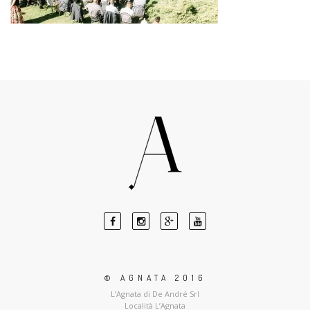
© AGNATA 2016
L’Agnata di De André Srl
Località L’Agnata